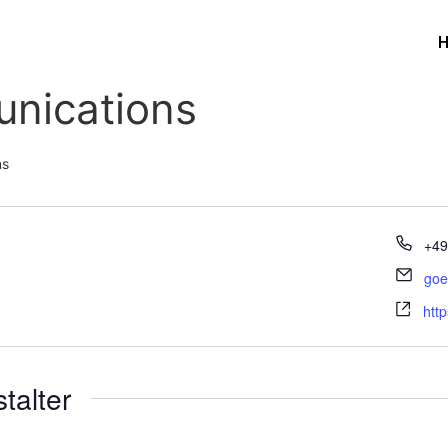
unications
ns
+4
goe
htt
talter