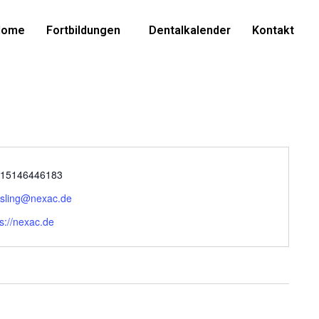
Home
Fortbildungen
Dentalkalender
Kontakt
915146446183
sling@nexac.de
ps://nexac.de