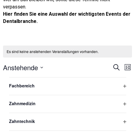
verpassen.
Hier finden Sie eine Auswahl der wichtigsten Events der
Dentalbranche.
Es sind keine anstehenden Veranstaltungen vorhanden.
Vera
V
Anstehende
Suche
Liste
Datum
A
Such
wählen.
Filters
Vergangene Veranstaltungen
Changing
Open
N
Fachbereich
any
und
of
DEZ.
Ansi
3
the
03. Dezember 2025 @ 14:00
-
19:00
Open
Zahnmedizin
2025
form
Zahntrauma: aktuell – effektiv – praxisbezogen
Navi
inputs
online
Open
Zahntechnik
will
220,00€
cause