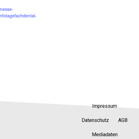
.messe-
/infotagefachdental-
Impressum
Datenschutz
AGB
4. Gemeinschaftskongress der za
Mediadaten