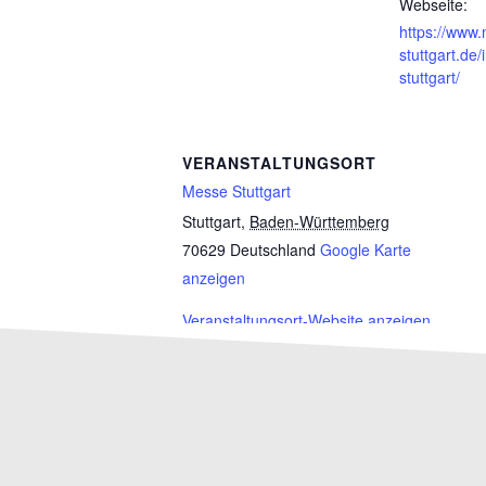
Webseite:
https://www
stuttgart.de
stuttgart/
VERANSTALTUNGSORT
Messe Stuttgart
Stuttgart
,
Baden-Württemberg
70629
Deutschland
Google Karte
anzeigen
Veranstaltungsort-Website anzeigen
EAO Congress Monaco 25